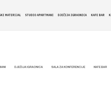
KI MATERIJAL
STUDIO APARTMANI
DJEČIJA IGRAONICA
KAFE BAR
K
MANI
DJEČIJA IGRAONICA
SALA ZA KONFERENCIJE
KAFE BAR